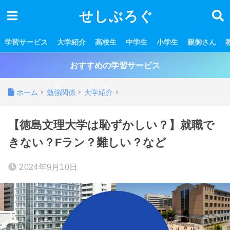
せしぶろぐ
学習サービス
大学紹介
高校生
中学生
小学生
親御さん
おすすめの学習サービス
ホーム
勉強関係
大学紹介
【徳島文理大学は恥ずかしい？】就職で
きない？Fラン？難しい？など
2024年9月10日