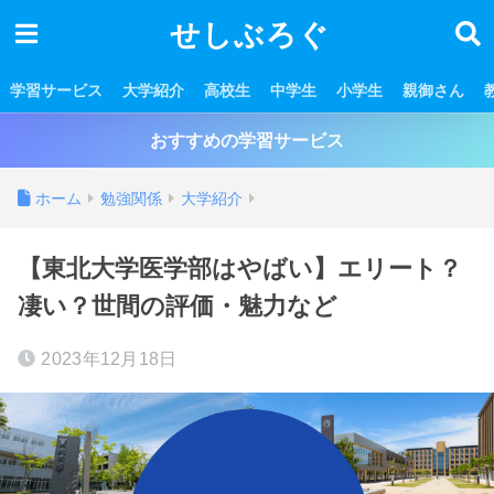
せしぶろぐ
学習サービス
大学紹介
高校生
中学生
小学生
親御さん
おすすめの学習サービス
ホーム
勉強関係
大学紹介
【東北大学医学部はやばい】エリート？
凄い？世間の評価・魅力など
2023年12月18日