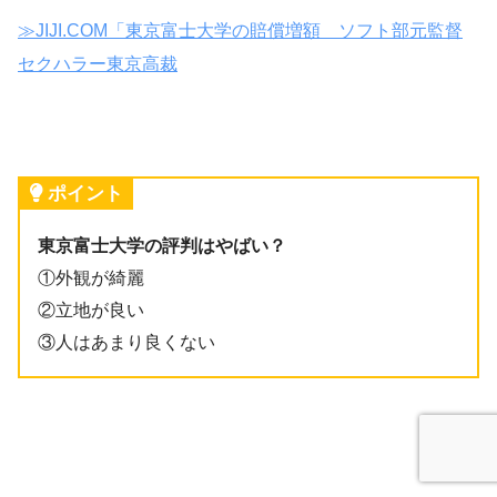
≫JIJI.COM「東京富士大学の賠償増額 ソフト部元監督
セクハラー東京高裁
ポイント
東京富士大学の評判はやばい？
①外観が綺麗
②立地が良い
③人はあまり良くない