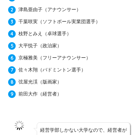
津島亜由子
（アナウンサー）
千葉咲実
（ソフトボール実業団選手）
枝野とみえ
（卓球選手）
大平悦子
（政治家）
京極雅美
（フリーアナウンサー）
佐々木翔
（バドミントン選手）
弦屋光渓
（版画家）
前田大作
（経営者）
経営学部しかない大学なので、経営者が