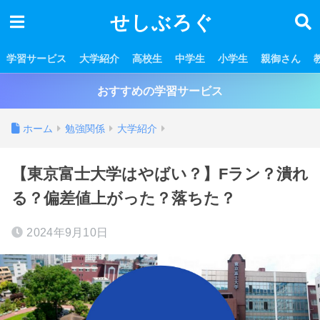
せしぶろぐ
学習サービス
大学紹介
高校生
中学生
小学生
親御さん
おすすめの学習サービス
ホーム
勉強関係
大学紹介
【東京富士大学はやばい？】Fラン？潰れ
る？偏差値上がった？落ちた？
2024年9月10日