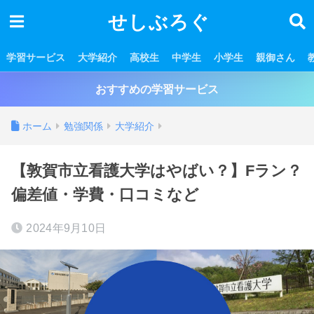
せしぶろぐ
学習サービス
大学紹介
高校生
中学生
小学生
親御さん
おすすめの学習サービス
ホーム
勉強関係
大学紹介
【敦賀市立看護大学はやばい？】Fラン？
偏差値・学費・口コミなど
2024年9月10日