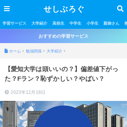
せしぶろぐ
学習サービス
大学紹介
高校生
中学生
小学生
親御さん
おすすめの学習サービス
ホーム
勉強関係
大学紹介
【愛知大学は頭いいの？】偏差値下がっ
た？Fラン？恥ずかしい？やばい？
2023年12月18日