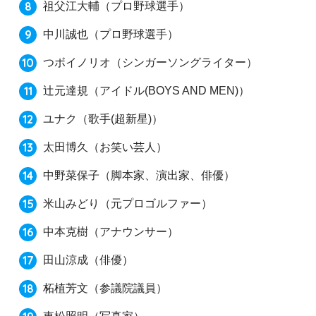
祖父江大輔
（プロ野球選手）
中川誠也
（プロ野球選手）
つボイノリオ
（シンガーソングライター）
辻元達規
（アイドル(BOYS AND MEN)）
ユナク
（歌手(超新星)）
太田博久
（お笑い芸人）
中野菜保子
（脚本家、演出家、俳優）
米山みどり
（元プロゴルファー）
中本克樹
（アナウンサー）
田山涼成
（俳優）
柘植芳文
（参議院議員）