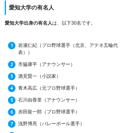
愛知大学の有名人
愛知大学出身の有名人
は、以下30名です。
岩瀬仁紀
（プロ野球選手（北京、アテネ五輪代
表））
市脇康平
（アナウンサー）
酒見賢一
（小説家）
青木高広
（元プロ野球選手）
石川由香里
（アナウンサー）
赤田龍一郎
（プロ野球選手）
浅野博亮
（バレーボール選手）