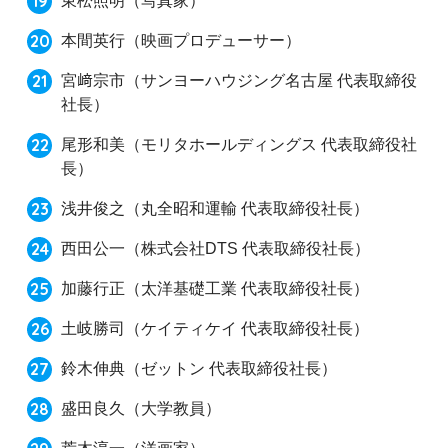
東松照明
（写真家）
本間英行
（映画プロデューサー）
宮﨑宗市
（サンヨーハウジング名古屋 代表取締役
社長）
尾形和美
（モリタホールディングス 代表取締役社
長）
浅井俊之
（丸全昭和運輸 代表取締役社長）
西田公一
（株式会社DTS 代表取締役社長）
加藤行正
（太洋基礎工業 代表取締役社長）
土岐勝司
（ケイティケイ 代表取締役社長）
鈴木伸典
（ゼットン 代表取締役社長）
盛田良久
（大学教員）