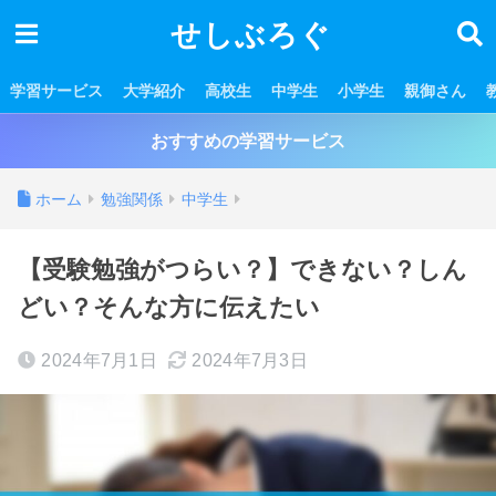
せしぶろぐ
学習サービス
大学紹介
高校生
中学生
小学生
親御さん
おすすめの学習サービス
ホーム
勉強関係
中学生
【受験勉強がつらい？】できない？しん
どい？そんな方に伝えたい
2024年7月1日
2024年7月3日