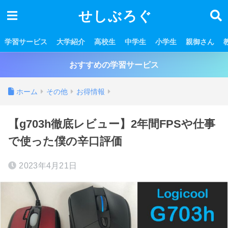
せしぶろぐ
学習サービス
大学紹介
高校生
中学生
小学生
親御さん
おすすめの学習サービス
ホーム
その他
お得情報
【g703h徹底レビュー】2年間FPSや仕事
で使った僕の辛口評価
2023年4月21日