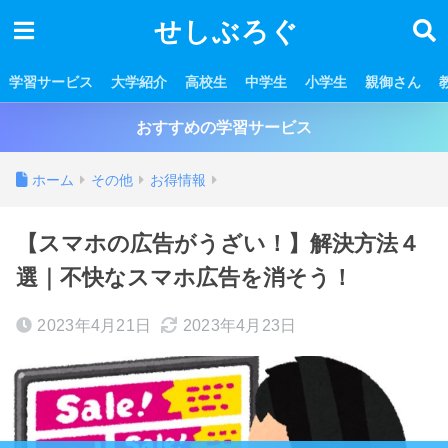
せしぶろぐ
学習サービス
大学紹介
高校生
中学生
小学生
親御さん
おすすめの学習サービス
ホーム
その他
お得情報
【スマホの広告がうざい！】解決方法４
選｜不快なスマホ広告を消そう！
2023年4月21日
2023年4月23日