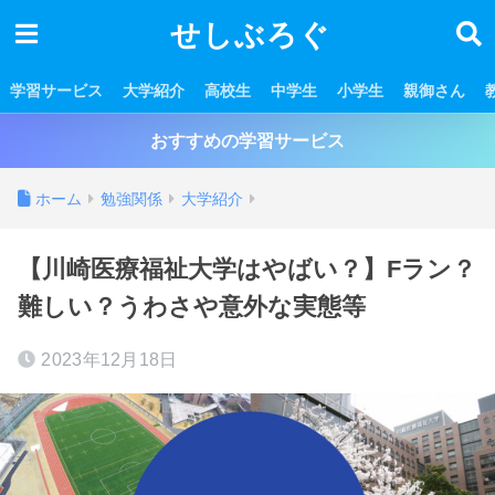
せしぶろぐ
学習サービス
大学紹介
高校生
中学生
小学生
親御さん
おすすめの学習サービス
ホーム
勉強関係
大学紹介
【川崎医療福祉大学はやばい？】Fラン？
難しい？うわさや意外な実態等
2023年12月18日