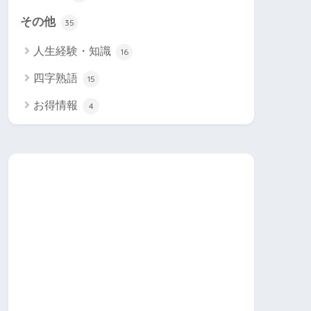
その他
35
人生経験・知識
16
四字熟語
15
お得情報
4