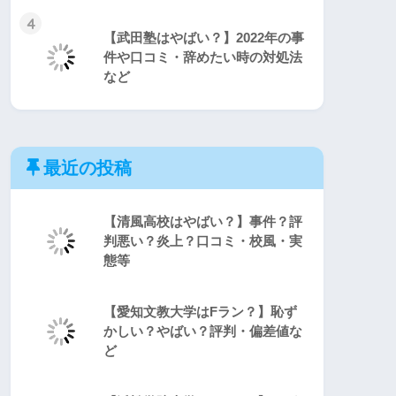
4
【武田塾はやばい？】2022年の事
件や口コミ・辞めたい時の対処法
など
最近の投稿
【清風高校はやばい？】事件？評
判悪い？炎上？口コミ・校風・実
態等
【愛知文教大学はFラン？】恥ず
かしい？やばい？評判・偏差値な
ど