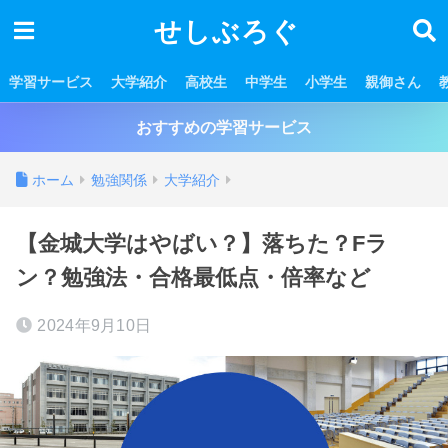
せしぶろぐ
学習サービス
大学紹介
高校生
中学生
小学生
親御さん
おすすめの学習サービス
ホーム
勉強関係
大学紹介
【金城大学はやばい？】落ちた？Fラ
ン？勉強法・合格最低点・倍率など
2024年9月10日