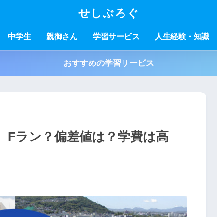
せしぶろぐ
中学生
親御さん
学習サービス
人生経験・知識
おすすめの学習サービス
】Fラン？偏差値は？学費は高