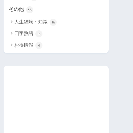
その他
35
人生経験・知識
16
四字熟語
15
お得情報
4