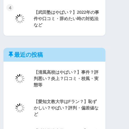
4
【武田塾はやばい？】2022年の事
件や口コミ・辞めたい時の対処法
など
最近の投稿
【清風高校はやばい？】事件？評
判悪い？炎上？口コミ・校風・実
態等
【愛知文教大学はFラン？】恥ず
かしい？やばい？評判・偏差値な
ど