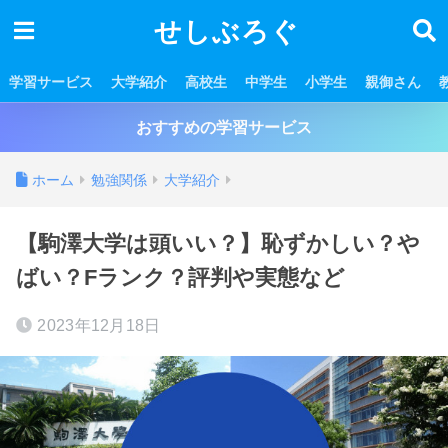
せしぶろぐ
学習サービス
大学紹介
高校生
中学生
小学生
親御さん
おすすめの学習サービス
ホーム
勉強関係
大学紹介
【駒澤大学は頭いい？】恥ずかしい？や
ばい？Fランク？評判や実態など
2023年12月18日