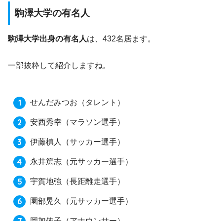
駒澤大学の有名人
駒澤大学出身の有名人
は、432名居ます。
一部抜粋して紹介しますね。
せんだみつお
（タレント）
安西秀幸
（マラソン選手）
伊藤槙人
（サッカー選手）
永井篤志
（元サッカー選手）
宇賀地強
（長距離走選手）
園部晃久
（元サッカー選手）
岡加依子
（アナウンサー）