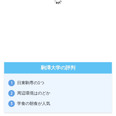
駒澤大学の評判
日東駒専の1つ
周辺環境はのどか
学食の朝食が人気