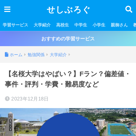
せしぶろぐ
学習サービス
大学紹介
高校生
中学生
小学生
親御さん
おすすめの学習サービス
ホーム
勉強関係
大学紹介
【名桜大学はやばい？】Fラン？偏差値・
事件・評判・学費・難易度など
2023年12月18日