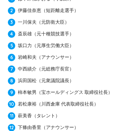
伊藤佳奈恵
（短距離走選手）
一川保夫
（元防衛大臣）
斎辰雄
（元十種競技選手）
坂口力
（元厚生労働大臣）
岩崎和夫
（アナウンサー）
中西績介
（元総務庁長官）
浜田国松
（元衆議院議長）
柿本敏男
（宝ホールディングス 取締役社長）
若松康裕
（川西倉庫 代表取締役社長）
萩美香
（タレント）
下條由香里
（アナウンサー）