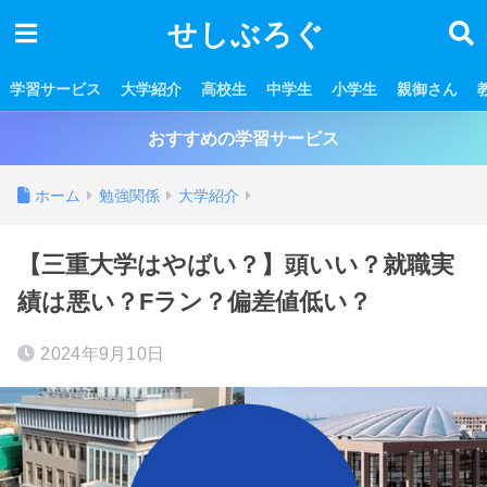
せしぶろぐ
学習サービス
大学紹介
高校生
中学生
小学生
親御さん
おすすめの学習サービス
ホーム
勉強関係
大学紹介
【三重大学はやばい？】頭いい？就職実
績は悪い？Fラン？偏差値低い？
2024年9月10日