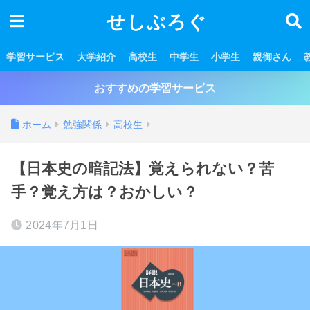
せしぶろぐ
学習サービス
大学紹介
高校生
中学生
小学生
親御さん
おすすめの学習サービス
ホーム
勉強関係
高校生
【日本史の暗記法】覚えられない？苦
手？覚え方は？おかしい？
2024年7月1日