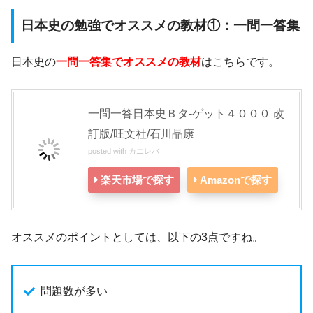
日本史の勉強でオススメの教材①：一問一答集
日本史の
一問一答集でオススメの教材
はこちらです。
一問一答日本史Ｂタ-ゲット４０００ 改
訂版/旺文社/石川晶康
posted with
カエレバ
楽天市場で探す
Amazonで探す
オススメのポイントとしては、以下の3点ですね。
問題数が多い