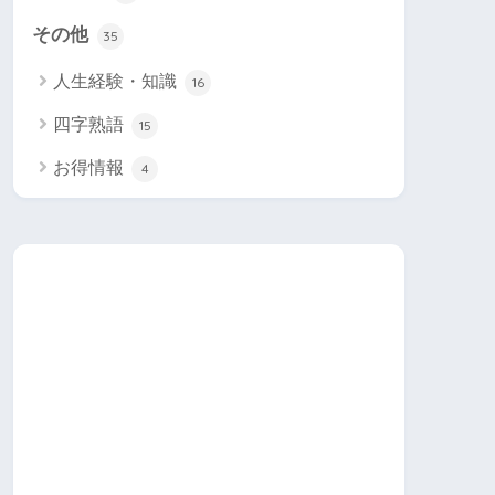
その他
35
人生経験・知識
16
四字熟語
15
お得情報
4