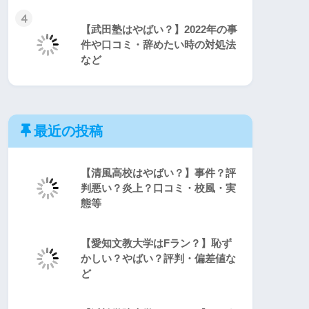
4
【武田塾はやばい？】2022年の事
件や口コミ・辞めたい時の対処法
など
最近の投稿
【清風高校はやばい？】事件？評
判悪い？炎上？口コミ・校風・実
態等
【愛知文教大学はFラン？】恥ず
かしい？やばい？評判・偏差値な
ど