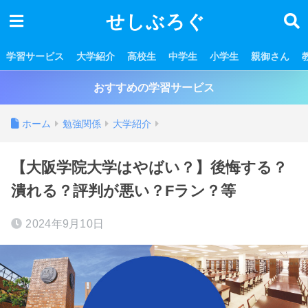
せしぶろぐ
学習サービス
大学紹介
高校生
中学生
小学生
親御さん
おすすめの学習サービス
ホーム
勉強関係
大学紹介
【大阪学院大学はやばい？】後悔する？
潰れる？評判が悪い？Fラン？等
2024年9月10日