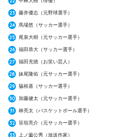
中林大樹
（俳優）
藤井優志
（元野球選手）
馬場悠
（サッカー選手）
尾泉大樹
（元サッカー選手）
福田恭大
（サッカー選手）
福田充徳
（お笑い芸人）
妹尾隆佑
（元サッカー選手）
脇裕基
（サッカー選手）
加藤健太
（元サッカー選手）
林亮太
（バスケットボール選手）
笹垣亮介
（元サッカー選手）
上ノ薗公秀
（放送作家）