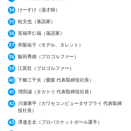
けーすけ
（漫才師）
桂文也
（落語家）
笑福亭仁福
（落語家）
井阪祐子
（モデル、タレント）
飯田秀雄
（プロゴルファー）
江尻壮
（プロゴルファー）
下條三千夫
（愛眼 代表取締役社長）
増田誠
（タカトリ 代表取締役社長）
川瀬康平
（カワセコンピュータサプライ 代表取締
役社長）
澤邉圭太
（プロバスケットボール選手）