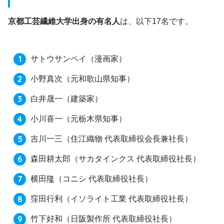
京都工芸繊維大学出身の有名人
は、以下17名です。
サトウサンペイ
（漫画家）
小野真次
（元和歌山県知事）
白井晟一
（建築家）
小川喜一
（元栃木県知事）
吉川一三
（住江織物 代表取締役会長兼社長）
森田耕太郎
（サカタインクス 代表取締役社長）
横田隆
（コニシ 代表取締役社長）
窪田行利
（イソライト工業 代表取締役社長）
竹下好和
（日阪製作所 代表取締役社長）