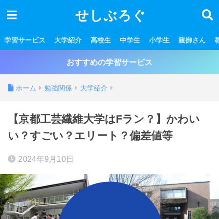
せしぶろぐ
学習サービス
大学紹介
高校生
中学生
小学生
親御さん
おすすめの学習サービス
ホーム
勉強関係
大学紹介
【京都工芸繊維大学はFラン？】かわい
い？すごい？エリート？偏差値等
2024年9月10日