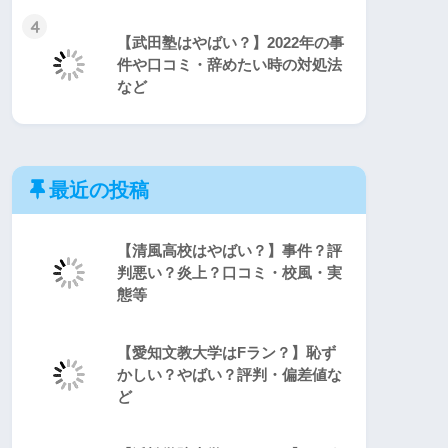
4
【武田塾はやばい？】2022年の事
件や口コミ・辞めたい時の対処法
など
最近の投稿
【清風高校はやばい？】事件？評
判悪い？炎上？口コミ・校風・実
態等
【愛知文教大学はFラン？】恥ず
かしい？やばい？評判・偏差値な
ど