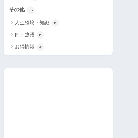
その他
35
人生経験・知識
16
四字熟語
15
お得情報
4