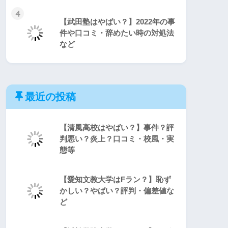
4
【武田塾はやばい？】2022年の事
件や口コミ・辞めたい時の対処法
など
最近の投稿
【清風高校はやばい？】事件？評
判悪い？炎上？口コミ・校風・実
態等
【愛知文教大学はFラン？】恥ず
かしい？やばい？評判・偏差値な
ど