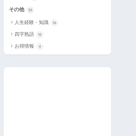
その他
35
人生経験・知識
16
四字熟語
15
お得情報
4