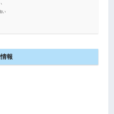
い
強い
細情報