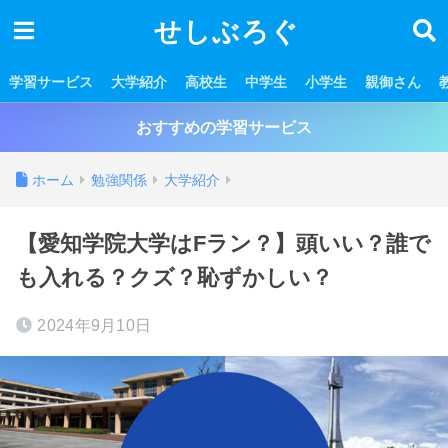
せしぶろぐ
学習サービス
大学紹介
高校生
中学生
小学生
親御さん
おすすめの学習サービス
ホーム
勉強関係
大学紹介
【愛知学院大学はFラン？】頭いい？誰で
も入れる？クズ？恥ずかしい？
2024年9月10日