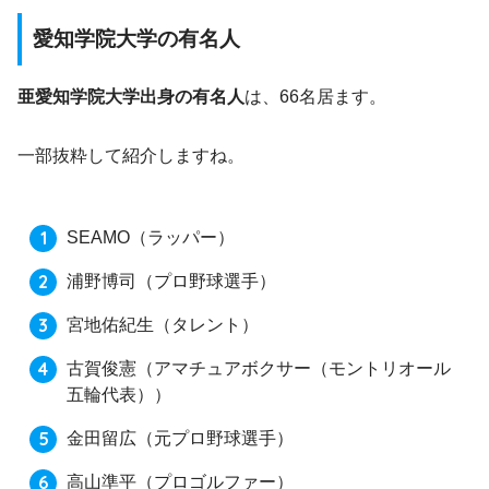
愛知学院大学の有名人
亜愛知学院大学出身の有名人
は、66名居ます。
一部抜粋して紹介しますね。
SEAMO
（ラッパー）
浦野博司
（プロ野球選手）
宮地佑紀生
（タレント）
古賀俊憲
（アマチュアボクサー（モントリオール
五輪代表））
金田留広
（元プロ野球選手）
高山準平
（プロゴルファー）