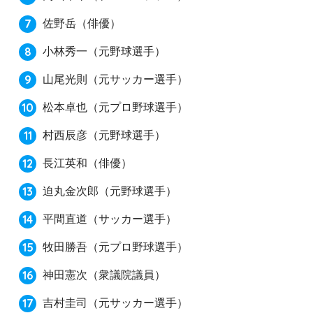
佐野岳
（俳優）
小林秀一
（元野球選手）
山尾光則
（元サッカー選手）
松本卓也
（元プロ野球選手）
村西辰彦
（元野球選手）
長江英和
（俳優）
迫丸金次郎
（元野球選手）
平間直道
（サッカー選手）
牧田勝吾
（元プロ野球選手）
神田憲次
（衆議院議員）
吉村圭司
（元サッカー選手）