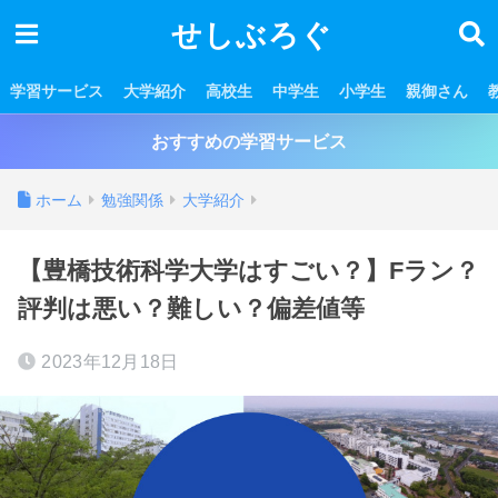
せしぶろぐ
学習サービス
大学紹介
高校生
中学生
小学生
親御さん
おすすめの学習サービス
ホーム
勉強関係
大学紹介
【豊橋技術科学大学はすごい？】Fラン？
評判は悪い？難しい？偏差値等
2023年12月18日