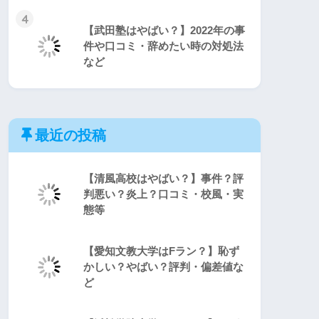
4
【武田塾はやばい？】2022年の事
件や口コミ・辞めたい時の対処法
など
最近の投稿
【清風高校はやばい？】事件？評
判悪い？炎上？口コミ・校風・実
態等
【愛知文教大学はFラン？】恥ず
かしい？やばい？評判・偏差値な
ど