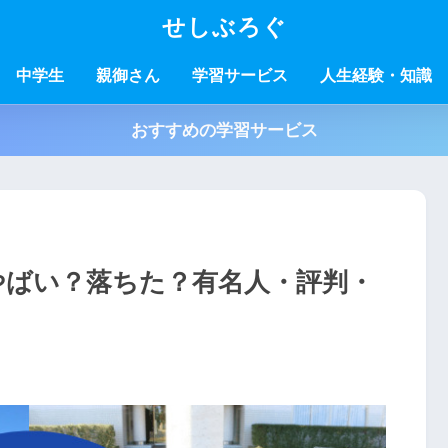
せしぶろぐ
中学生
親御さん
学習サービス
人生経験・知識
おすすめの学習サービス
やばい？落ちた？有名人・評判・