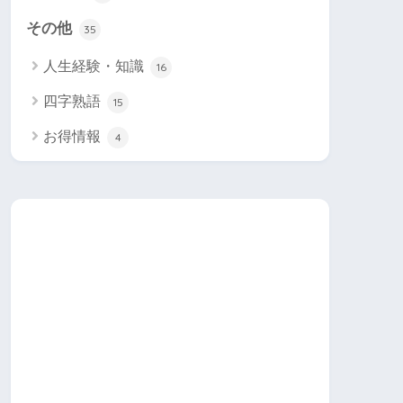
その他
35
人生経験・知識
16
四字熟語
15
お得情報
4