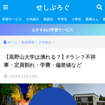
せしぶろぐ
学習サービス
大学紹介
高校生
中学生
小学生
親御さん
おすすめの学習サービス
ホーム
勉強関係
大学紹介
【高野山大学は潰れる？】Fラン？不祥
事・定員割れ・学費・偏差値など
2023年12月18日