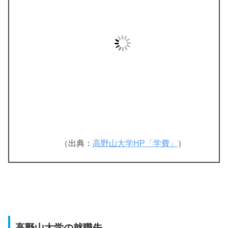
（出典：
高野山大学HP「学費」
）
高野山大学の就職先