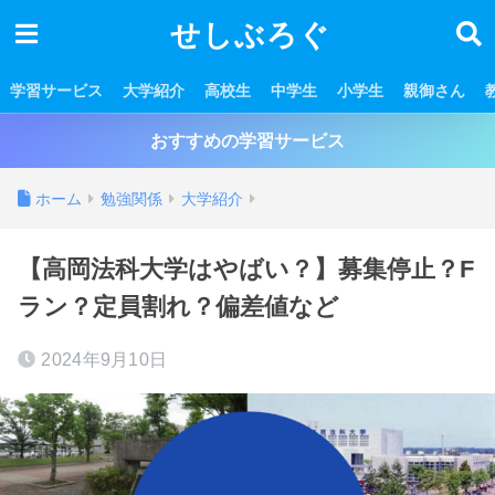
せしぶろぐ
学習サービス
大学紹介
高校生
中学生
小学生
親御さん
おすすめの学習サービス
ホーム
勉強関係
大学紹介
【高岡法科大学はやばい？】募集停止？F
ラン？定員割れ？偏差値など
2024年9月10日