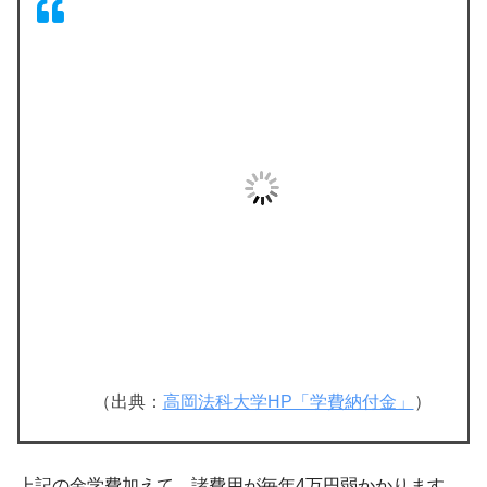
（出典：
高岡法科大学HP「学費納付金」
）
上記の金学費加えて、諸費用が毎年4万円弱かかります。