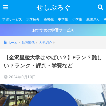
せしぶろぐ
学習サービス
大学紹介
高校生
中学生
小学生
親御さん
おすすめの学習サービス
ホーム
勉強関係
大学紹介
【金沢星稜大学はやばい？】Fラン？難し
い？ランク・評判・学費など
2024年9月10日