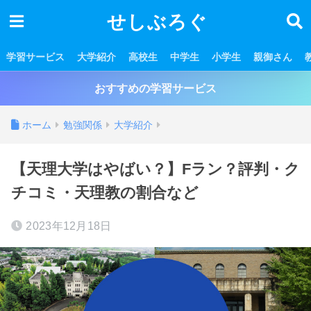
せしぶろぐ
学習サービス
大学紹介
高校生
中学生
小学生
親御さん
おすすめの学習サービス
ホーム
勉強関係
大学紹介
【天理大学はやばい？】Fラン？評判・ク
チコミ・天理教の割合など
2023年12月18日