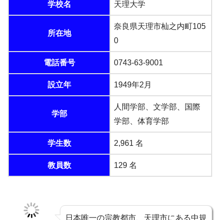
学校名
天理大学
奈良県天理市杣之内町105
所在地
0
電話番号
0743-63-9001
設立年
1949年2月
人間学部、文学部、国際
学部
学部、体育学部
学生数
2,961 名
教員数
129 名
日本唯一の宗教都市、天理市にある中規