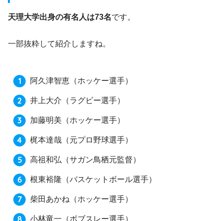
天理大学出身の有名人は73名
です。
一部抜粋して紹介しますね。
阿久津智恵
（ホッケー選手）
井上大介
（ラグビー選手）
加藤明美
（ホッケー選手）
梶本達哉
（元プロ野球選手）
高祖和弘
（サガン鳥栖元監督）
根東裕隆
（バスケットボール選手）
柴田あかね
（ホッケー選手）
小林竜一
（ボブスレー選手）