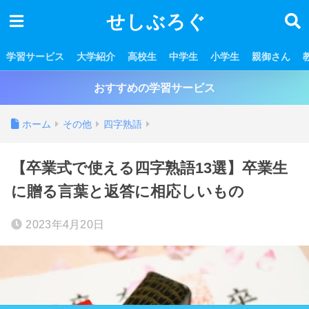
せしぶろぐ
学習サービス
大学紹介
高校生
中学生
小学生
親御さん
おすすめの学習サービス
ホーム
その他
四字熟語
【卒業式で使える四字熟語13選】卒業生
に贈る言葉と返答に相応しいもの
2023年4月20日