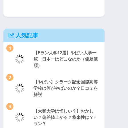
人気記事
1
【Fラン大学12選】やばい大学一
覧｜日本一はどこなのか（偏差値
順）
2
【やばい】クラーク記念国際高等
学校は何がやばいのか？口コミを
解説
3
【大和大学は怪しい？】おかし
い？偏差値上がる？将来性は？F
ラン？