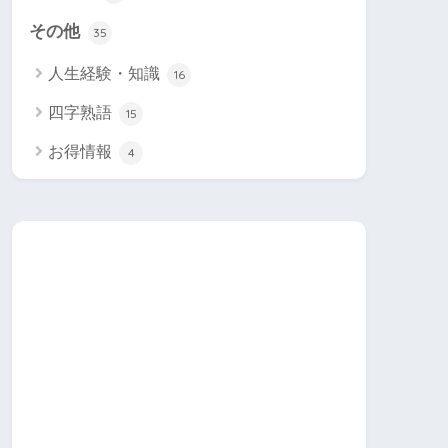
その他
35
人生経験・知識
16
四字熟語
15
お得情報
4