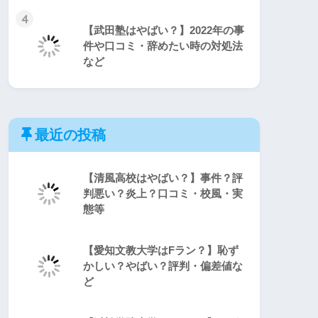
4
【武田塾はやばい？】2022年の事
件や口コミ・辞めたい時の対処法
など
最近の投稿
【清風高校はやばい？】事件？評
判悪い？炎上？口コミ・校風・実
態等
【愛知文教大学はFラン？】恥ず
かしい？やばい？評判・偏差値な
ど