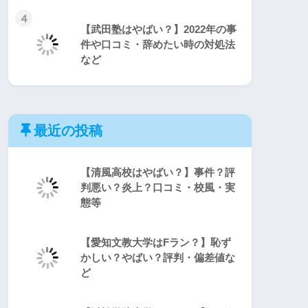
4
【武田塾はやばい？】2022年の事
件や口コミ・辞めたい時の対処法
など
最近の投稿
【清風高校はやばい？】事件？評
判悪い？炎上？口コミ・校風・実
態等
【愛知文教大学はFラン？】恥ず
かしい？やばい？評判・偏差値な
ど