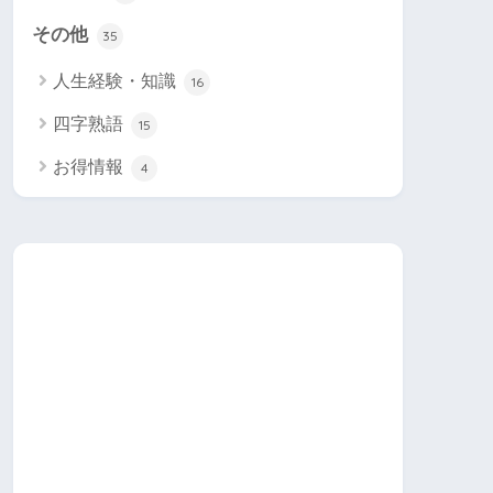
その他
35
人生経験・知識
16
四字熟語
15
お得情報
4