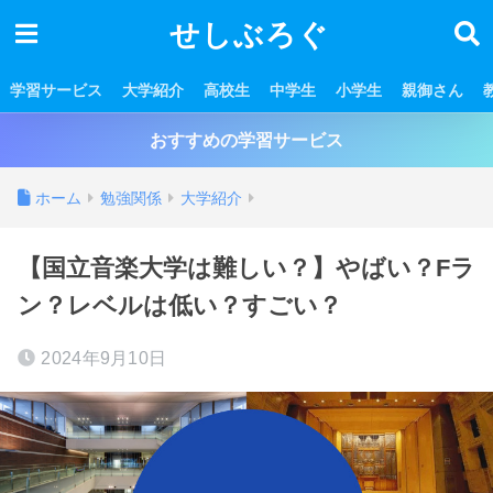
せしぶろぐ
学習サービス
大学紹介
高校生
中学生
小学生
親御さん
おすすめの学習サービス
ホーム
勉強関係
大学紹介
【国立音楽大学は難しい？】やばい？Fラ
ン？レベルは低い？すごい？
2024年9月10日