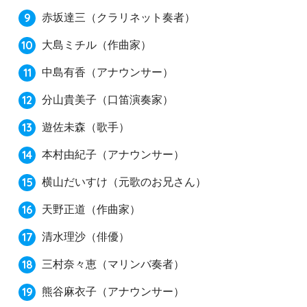
赤坂達三
（クラリネット奏者）
大島ミチル
（作曲家）
中島有香
（アナウンサー）
分山貴美子
（口笛演奏家）
遊佐未森
（歌手）
本村由紀子
（アナウンサー）
横山だいすけ
（元歌のお兄さん）
天野正道
（作曲家）
清水理沙
（俳優）
三村奈々恵
（マリンバ奏者）
熊谷麻衣子
（アナウンサー）