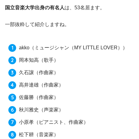
国立音楽大学出身の有名人
は、53名居ます。
一部抜粋して紹介しますね。
akko
（ミュージシャン（MY LITTLE LOVER））
岡本知高
（歌手）
久石譲
（作曲家）
高井達雄
（作曲家）
佐藤勝
（作曲家）
秋川雅史
（声楽家）
小原孝
（ピアニスト、作曲家）
松下耕
（音楽家）