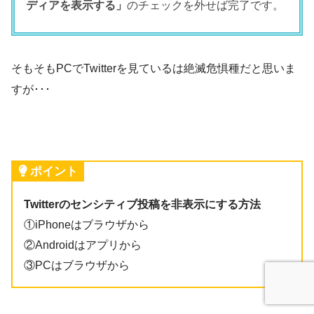
ディアを表示する」
のチェックを外せば完了です。
そもそもPCでTwitterを見ているは絶滅危惧種だと思いま
すが･･･
ポイント
Twitterのセンシティブ投稿を非表示にする方法
①iPhoneはブラウザから
②Androidはアプリから
③PCはブラウザから