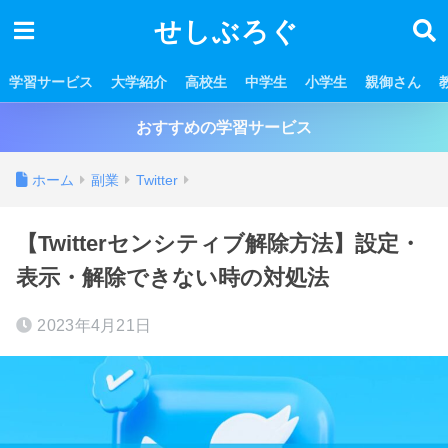
せしぶろぐ
学習サービス
大学紹介
高校生
中学生
小学生
親御さん
おすすめの学習サービス
ホーム
副業
Twitter
【Twitterセンシティブ解除方法】設定・
表示・解除できない時の対処法
2023年4月21日