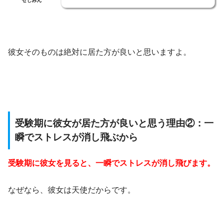
せしみん
彼女そのものは絶対に居た方が良いと思いますよ。
受験期に彼女が居た方が良いと思う理由②：一
瞬でストレスが消し飛ぶから
受験期に彼女を見ると、
一瞬でストレスが消し飛びます。
なぜなら、彼女は天使だからです。