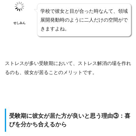
学校で彼女と目が合った時なんて、領域
展開発動時のように二人だけの空間がで
せしみん
きますよね。
ストレスが多い受験期において、ストレス解消の場を作れ
るのも、彼女が居ることのメリットです。
受験期に彼女が居た方が良いと思う理由③：喜
びを分かち合えるから