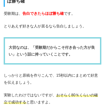
ぼ勝ち確
受験期は、
告白できたらほぼ勝ち確
です。
とりあえず好きな人が居るなら告白しましょう。
大切なのは、「受験期だからこそ付き合った方が良
い」という話に持っていくことです。
しっかりと原稿を作りこんで、15秒以内にまとめて好意
を伝えましょう。
実験したわけではないですが、
おそらく80％くらいの確
立で成功する
と思いますよ。