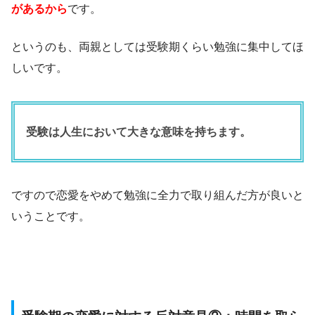
があるから
です。
というのも、両親としては受験期くらい勉強に集中してほ
しいです。
受験は人生において大きな意味を持ちます。
ですので恋愛をやめて勉強に全力で取り組んだ方が良いと
いうことです。