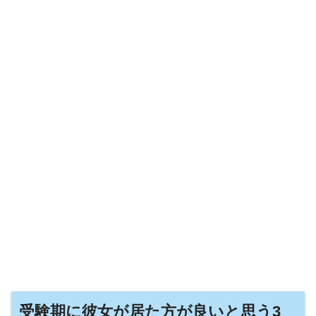
受験期に彼女が居た方が良いと思う3