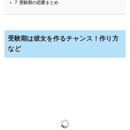
7
受験期の恋愛まとめ
受験期は彼女を作るチャンス！作り方
など