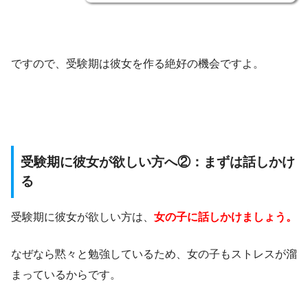
ですので、受験期は彼女を作る絶好の機会ですよ。
受験期に彼女が欲しい方へ②：まずは話しかけ
る
受験期に彼女が欲しい方は、
女の子に話しかけましょう。
なぜなら黙々と勉強しているため、女の子もストレスが溜
まっているからです。