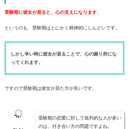
受験期に彼女が居ると、心の支えになります
。
というのも、受験期はとにかく精神的にしんどいです。
しかし辛い時に彼女が居ることで、心の拠り所にな
ってくれます。
ですので受験期は彼女が居た方が良いです。
受験期の恋愛に対して批判的な人が多い
のは、付き合い方の問題ですよね。