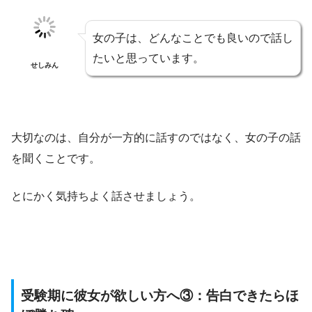
女の子は、どんなことでも良いので話し
たいと思っています。
せしみん
大切なのは、自分が一方的に話すのではなく、女の子の話
を聞くことです。
とにかく気持ちよく話させましょう。
受験期に彼女が欲しい方へ③：告白できたらほ