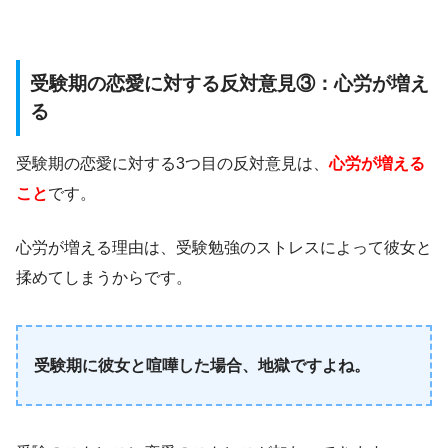
受験期の恋愛に対する反対意見③：心労が増え
る
受験期の恋愛に対する3つ目の反対意見は、
心労が増える
こと
です。
心労が増える理由は、受験勉強のストレスによって彼女と
揉めてしまうからです。
受験期に彼女と喧嘩した場合、地獄ですよね。