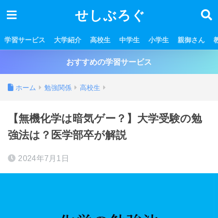
せしぶろぐ
学習サービス
大学紹介
高校生
中学生
小学生
親御さん
おすすめの学習サービス
ホーム
勉強関係
高校生
【無機化学は暗気ゲー？】大学受験の勉
強法は？医学部卒が解説
2024年7月1日