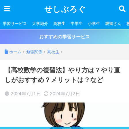
せしぶろぐ
学習サービス
大学紹介
高校生
中学生
小学生
親御さん
おすすめの学習サービス
ホーム
勉強関係
高校生
【高校数学の復習法】やり方は？やり直
しがおすすめ？メリットは？など
2024年7月1日
2024年7月2日