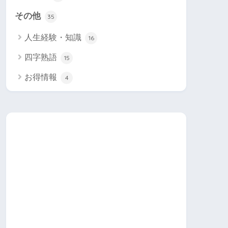
その他
35
人生経験・知識
16
四字熟語
15
お得情報
4