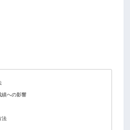
法
成績への影響
方法