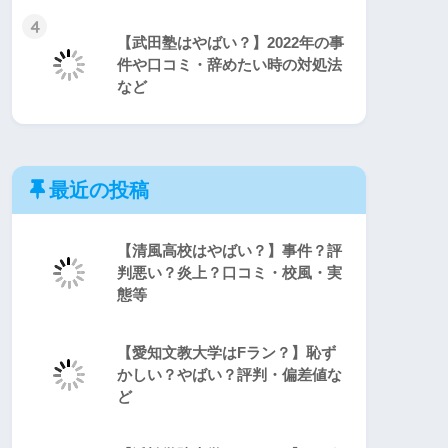
4
【武田塾はやばい？】2022年の事
件や口コミ・辞めたい時の対処法
など
最近の投稿
【清風高校はやばい？】事件？評
判悪い？炎上？口コミ・校風・実
態等
【愛知文教大学はFラン？】恥ず
かしい？やばい？評判・偏差値な
ど