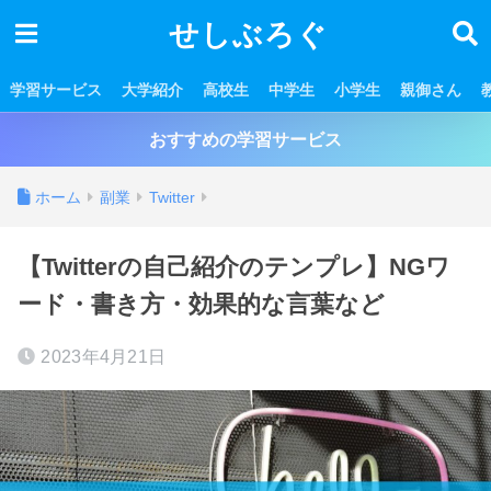
せしぶろぐ
学習サービス
大学紹介
高校生
中学生
小学生
親御さん
おすすめの学習サービス
ホーム
副業
Twitter
【Twitterの自己紹介のテンプレ】NGワ
ード・書き方・効果的な言葉など
2023年4月21日