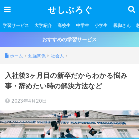
せしぶろぐ
学習サービス
大学紹介
高校生
中学生
小学生
親御さん
おすすめの学習サービス
ホーム
勉強関係
社会人
入社後3ヶ月目の新卒だからわかる悩み
事・辞めたい時の解決方法など
2023年4月20日