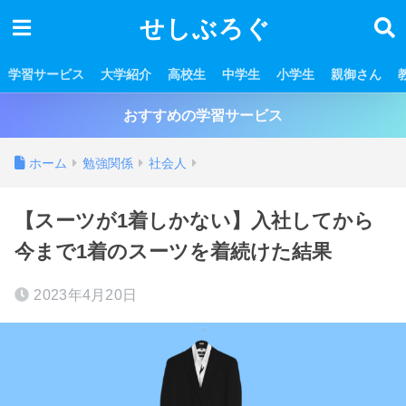
せしぶろぐ
学習サービス
大学紹介
高校生
中学生
小学生
親御さん
おすすめの学習サービス
ホーム
勉強関係
社会人
【スーツが1着しかない】入社してから
今まで1着のスーツを着続けた結果
2023年4月20日