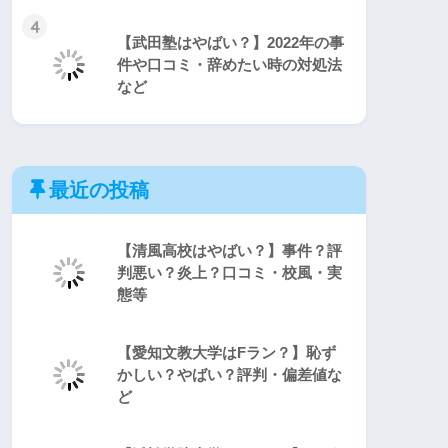
4
【武田塾はやばい？】2022年の事
件や口コミ・辞めたい時の対処法
など
最近の投稿
【清風高校はやばい？】事件？評
判悪い？炎上？口コミ・校風・実
態等
【愛知文教大学はFラン？】恥ず
かしい？やばい？評判・偏差値な
ど