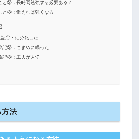
こと②：長時間勉強する必要ある？
こと③：鍛えれば強くなる
記
験記①：細分化した
験記②：こまめに眠った
験記③：工夫が大切
る方法