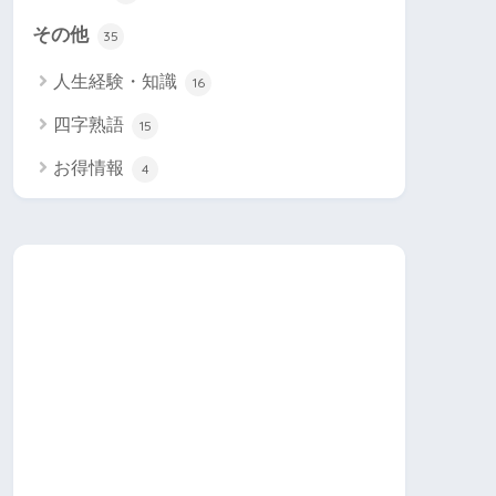
その他
35
人生経験・知識
16
四字熟語
15
お得情報
4