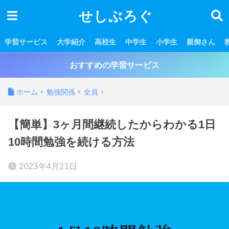
せしぶろぐ
学習サービス
大学紹介
高校生
中学生
小学生
親御さん
おすすめの学習サービス
ホーム
勉強関係
全員
【簡単】3ヶ月間継続したからわかる1日
10時間勉強を続ける方法
2023年4月21日