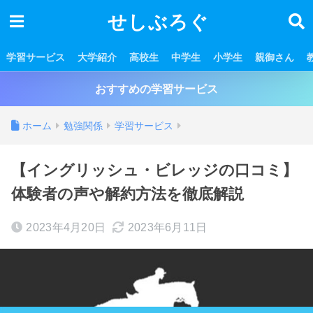
せしぶろぐ
学習サービス
大学紹介
高校生
中学生
小学生
親御さん
おすすめの学習サービス
ホーム
勉強関係
学習サービス
【イングリッシュ・ビレッジの口コミ】
体験者の声や解約方法を徹底解説
2023年4月20日
2023年6月11日