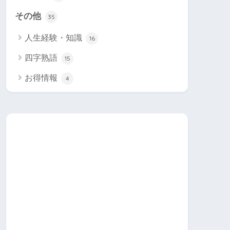
その他
35
人生経験・知識
16
四字熟語
15
お得情報
4