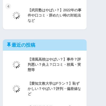
4
【武田塾はやばい？】2022年の事
件や口コミ・辞めたい時の対処法
など
最近の投稿
【清風高校はやばい？】事件？評
判悪い？炎上？口コミ・校風・実
態等
【愛知文教大学はFラン？】恥ず
かしい？やばい？評判・偏差値な
ど