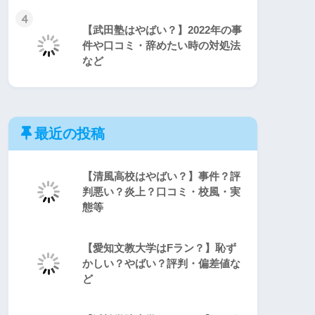
4
【武田塾はやばい？】2022年の事
件や口コミ・辞めたい時の対処法
など
最近の投稿
【清風高校はやばい？】事件？評
判悪い？炎上？口コミ・校風・実
態等
【愛知文教大学はFラン？】恥ず
かしい？やばい？評判・偏差値な
ど