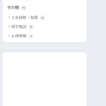
その他
35
人生経験・知識
16
四字熟語
15
お得情報
4