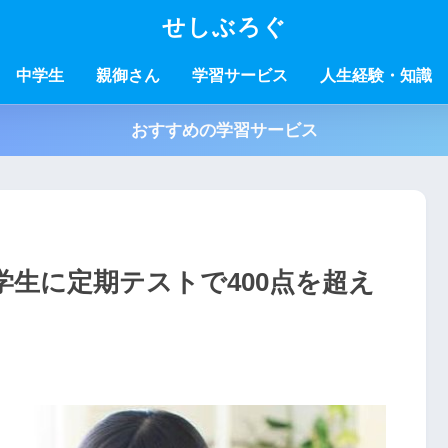
せしぶろぐ
中学生
親御さん
学習サービス
人生経験・知識
おすすめの学習サービス
生に定期テストで400点を超え