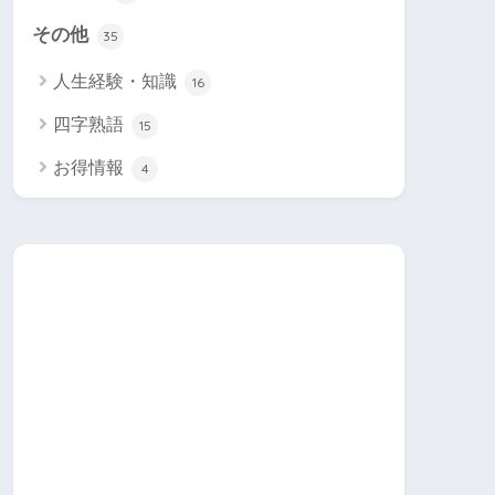
その他
35
人生経験・知識
16
四字熟語
15
お得情報
4