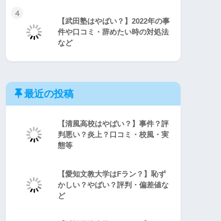
4
【武田塾はやばい？】2022年の事
件や口コミ・辞めたい時の対処法
など
最近の投稿
【清風高校はやばい？】事件？評
判悪い？炎上？口コミ・校風・実
態等
【愛知文教大学はFラン？】恥ず
かしい？やばい？評判・偏差値な
ど