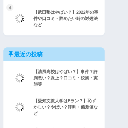
4
【武田塾はやばい？】2022年の事
件や口コミ・辞めたい時の対処法
など
最近の投稿
【清風高校はやばい？】事件？評
判悪い？炎上？口コミ・校風・実
態等
【愛知文教大学はFラン？】恥ず
かしい？やばい？評判・偏差値な
ど