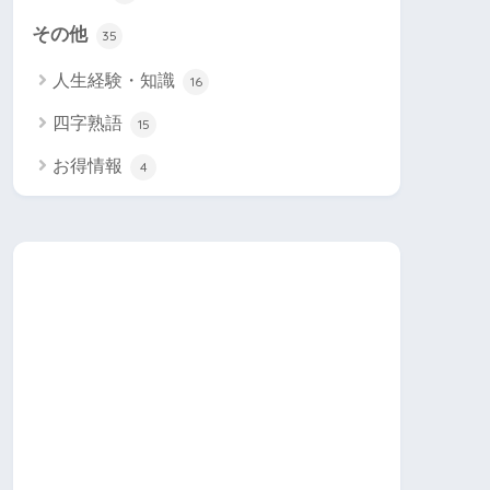
その他
35
人生経験・知識
16
四字熟語
15
お得情報
4