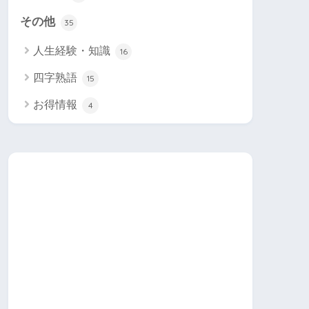
その他
35
人生経験・知識
16
四字熟語
15
お得情報
4