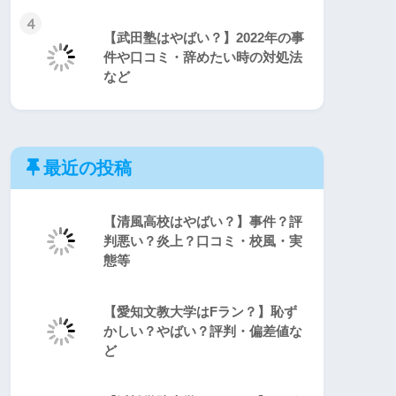
4
【武田塾はやばい？】2022年の事
件や口コミ・辞めたい時の対処法
など
最近の投稿
【清風高校はやばい？】事件？評
判悪い？炎上？口コミ・校風・実
態等
【愛知文教大学はFラン？】恥ず
かしい？やばい？評判・偏差値な
ど