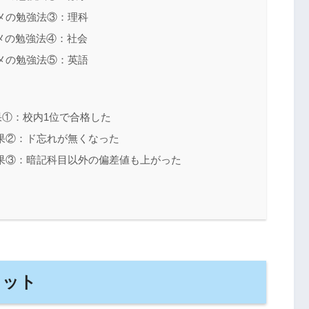
メの勉強法③：理科
メの勉強法④：社会
メの勉強法⑤：英語
①：校内1位で合格した
果②：ド忘れが無くなった
果③：暗記科目以外の偏差値も上がった
リット