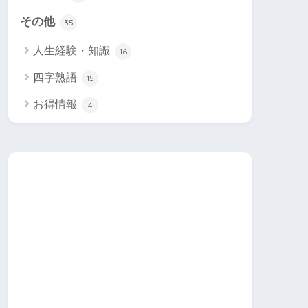
その他
35
人生経験・知識
16
四字熟語
15
お得情報
4