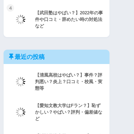
4
【武田塾はやばい？】2022年の事
件や口コミ・辞めたい時の対処法
など
最近の投稿
【清風高校はやばい？】事件？評
判悪い？炎上？口コミ・校風・実
態等
【愛知文教大学はFラン？】恥ず
かしい？やばい？評判・偏差値な
ど