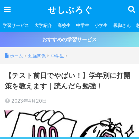
せしぶろぐ
学習サービス
大学紹介
高校生
中学生
小学生
親御さん
おすすめの学習サービス
ホーム
勉強関係
中学生
【テスト前日でやばい！】学年別に打開
策を教えます｜読んだら勉強！
2023年4月20日